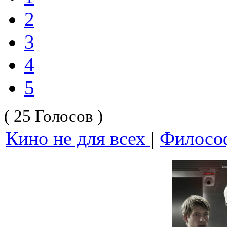
2
3
4
5
( 25 Голосов )
Кино не для всех
|
Филосо