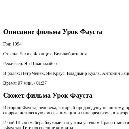
Описание фильма Урок Фауста
Год: 1994
Страна: Чехия, Франция, Великобритания
Режиссер: Ян Шванкмайер
В ролях: Петр Чепек, Ян Краус, Владимир Кудла, Антонин Зацпа
Время: 97 мин. / 01:37
Сюжет фильма Урок Фауста
Историю Фауста, человека, который продал душу нечистому, 
сюрреалистическую смесь анимации и гиперреализма, в котор
Герой Шванкмайера блуждает по узким улочкам Праги с мистич
«Фауста» Гете посередине комнаты.