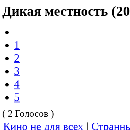
Дикая местность (20
1
2
3
4
5
( 2 Голосов )
Кино не для всех
|
Странн