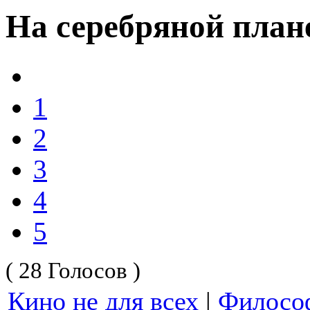
На серебряной плане
1
2
3
4
5
( 28 Голосов )
Кино не для всех
|
Филосо