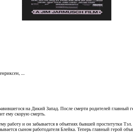
нриксен, ...
вившегося на Дикий Запад. После смерти родителей главный гер
ит ему скорую смерть.
у работу и он забывается в объятиях бывшей проститутки Тэл. В
зывается сыном работодателя Блейка. Теперь главный герой объя