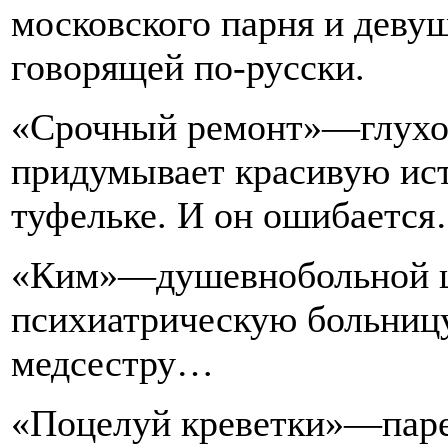
московского парня и деву
говорящей по-русски.
«Срочный ремонт»—глухон
придумывает красивую ист
туфельке. И он ошибаетс
«Ким»—душевнобольной ц
психиатрическую больницу
медсестру…
«Поцелуй креветки»—паре