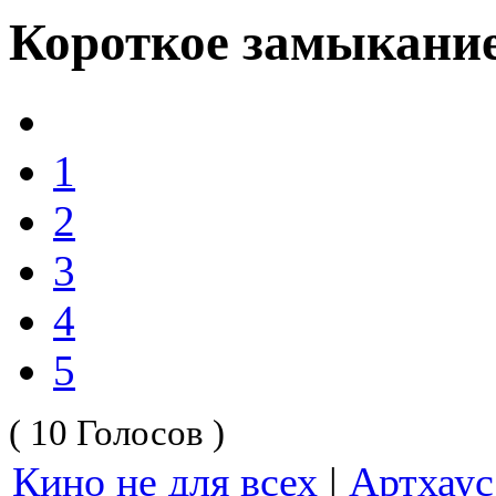
Короткое замыкание
1
2
3
4
5
( 10 Голосов )
Кино не для всех
|
Артхау